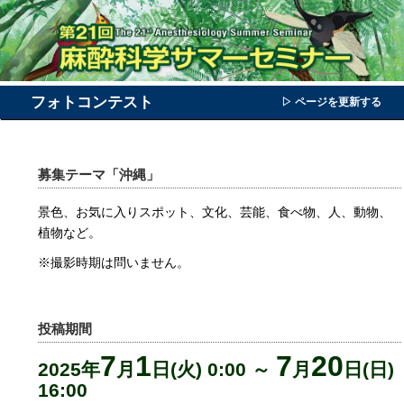
フォトコンテスト
▷ ページを更新する
募集テーマ「沖縄」
景色、お気に入りスポット、文化、芸能、食べ物、人、動物、
植物など。
※撮影時期は問いません。
投稿期間
7
1
7
20
2025年
月
日(火) 0:00 ～
月
日(日)
16:00